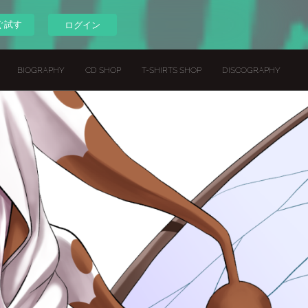
ぐ試す
ログイン
BIOGRAPHY
CD SHOP
T-SHIRTS SHOP
DISCOGRAPHY