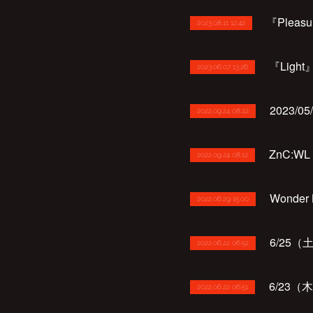
『Pleas
2023.08.11 12:42
『Light
2023.06.07 13:26
2023/05
2022.09.24 08:22
ZnC:WL
2022.09.24 08:12
Wonde
2022.06.29 15:00
6/25（土
2022.06.22 06:52
6/23（木
2022.06.22 06:51