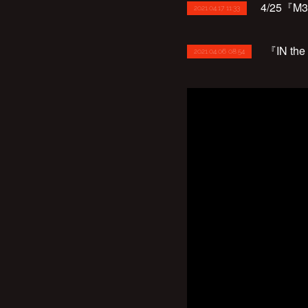
4/25『
2021.04.17 11:33
『IN th
2021.04.06 08:54