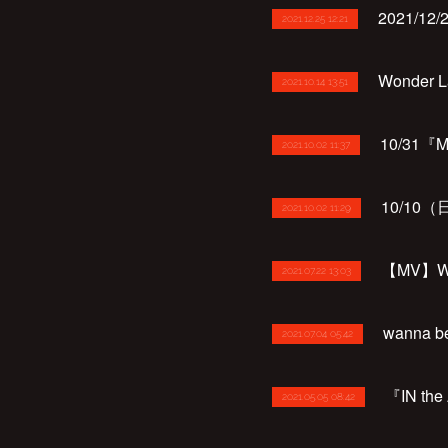
2021/12/2
2021.12.25 12:21
Wonder 
2021.10.14 13:51
10/31
2021.10.02 11:37
10/1
2021.10.02 11:29
【MV】Wo
2021.07.22 13:03
wanna
2021.07.04 05:42
『IN t
2021.05.05 08:42