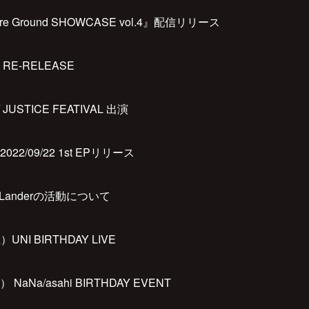
ure Ground SHOWCASE vol.4』配信リリース
』RE-RELEASE
/ JUSTICE FEATIVAL 出演
 2022/09/22 1st EPリリース
r Landerの活動について
）UNI BIRTHDAY LIVE
） NaNa/asahi BIRTHDAY EVENT